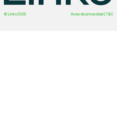
© Linko 2026
Aviso de privacidad
|
T&C
Esp
Contáctanos
Eng