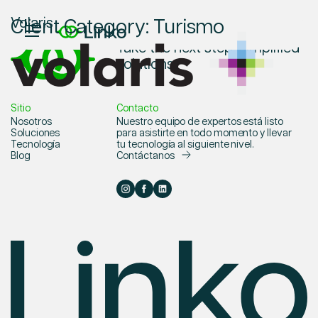
Client Category:
Turismo
Volaris
Take the next step, simplified
solutions.
Inicio
Sitio
Contacto
Nosotros
Nosotros
Nuestro equipo de expertos está listo
Soluciones
para asistirte en todo momento y llevar
Tecnología
tu tecnología al siguiente nivel.
Soluciones
Blog
Contáctanos
Tecnología